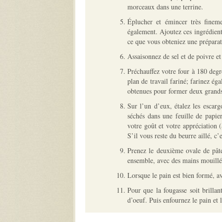
morceaux dans une terrine.
Éplucher et émincer très finemen
également. Ajoutez ces ingrédient
ce que vous obteniez une prépar
Assaisonnez de sel et de poivre et 
Préchauffez votre four à 180 degr
plan de travail fariné; farinez é
obtenues pour former deux grands
Sur l’un d’eux, étalez les escar
séchés dans une feuille de papie
votre goût et votre appréciation 
S’il vous reste du beurre aillé, c’
Prenez le deuxième ovale de pâte
ensemble, avec des mains mouillée
Lorsque le pain est bien formé, ave
Pour que la fougasse soit brilla
d’oeuf. Puis enfournez le pain et 