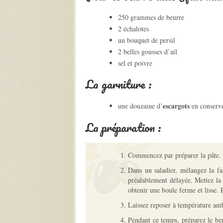
250 grammes de beurre
2 échalotes
un bouquet de persil
2 belles gousses d’ail
sel et poivre
La garniture :
escargots
une douzaine d’
en conserve
La préparation :
Commencez par préparer la pâte. 
Dans un saladier, mélangez la far
préalablement délayée. Mettez la 
obtenir une boule ferme et lisse. P
Laissez reposer à température amb
Pendant ce temps, préparez le beu