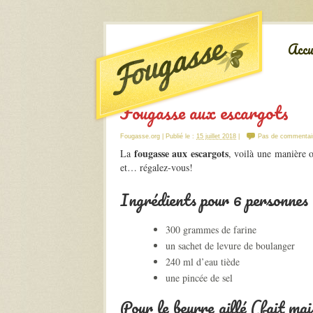
Accu
Fougasse aux escargots
Fougasse.org
| Publié le :
15 juillet 2018
|
Pas de commentai
fougasse aux escargots
La
, voilà une manière o
et… régalez-vous!
Ingrédients pour 6 personnes 
300 grammes de farine
un sachet de levure de boulanger
240 ml d’eau tiède
une pincée de sel
Pour le beurre aillé (fait ma