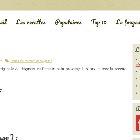
eil
Les recettes
Populaires
Top 10
La fougas
L
re
Toutes les recettes de fougasse
n’
riginale de déguster ce fameux pain provençal. Alors, suivez la recette
:
A
ison) :