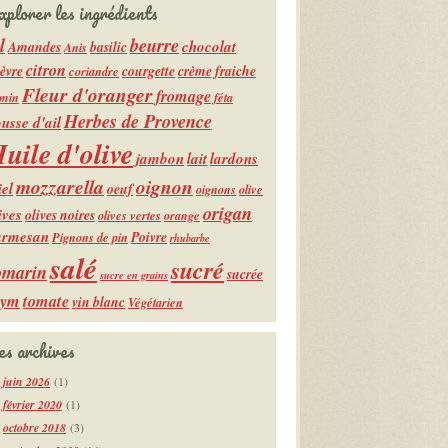
xplorer les ingrédients
l
beurre
chocolat
Amandes
basilic
Anis
citron
èvre
courgette
crème fraiche
coriandre
Fleur d'oranger
fromage
min
féta
Herbes de Provence
usse d'ail
uile d'olive
jambon
lait
lardons
mozzarella
oignon
el
oeuf
oignons
olive
origan
ives
olives noires
olives vertes
orange
armesan
Poivre
Pignons de pin
rhubarbe
salé
sucré
omarin
sucrée
sucre en grains
hym
tomate
vin blanc
Végétarien
es archives
juin 2026
(1)
février 2020
(1)
octobre 2018
(3)