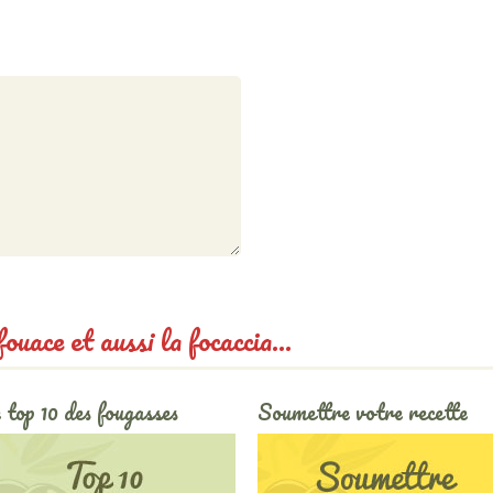
uace et aussi la focaccia...
 top 10 des fougasses
Soumettre votre recette