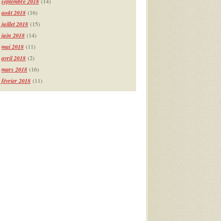
septembre 2018
(14)
août 2018
(16)
juillet 2018
(15)
juin 2018
(14)
mai 2018
(11)
avril 2018
(2)
mars 2018
(16)
février 2018
(11)