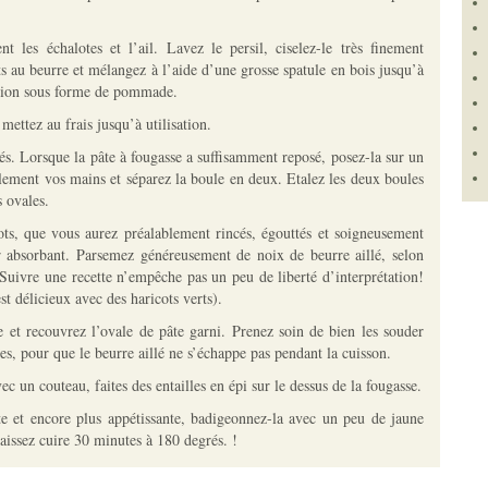
t les échalotes et l’ail. Lavez le persil, ciselez-le très finement
s au beurre et mélangez à l’aide d’une grosse spatule en bois jusqu’à
ation sous forme de pommade.
mettez au frais jusqu’à utilisation.
és. Lorsque la pâte à fougasse a suffisamment reposé, posez-la sur un
galement vos mains et séparez la boule en deux. Etalez les deux boules
 ovales.
gots, que vous aurez préalablement rincés, égouttés et soigneusement
r absorbant. Parsemez généreusement de noix de beurre aillé, selon
(Suivre une recette n’empêche pas un peu de liberté d’interprétation!
est délicieux avec des haricots verts).
 et recouvrez l’ovale de pâte garni. Prenez soin de bien les souder
s, pour que le beurre aillé ne s’échappe pas pendant la cuisson.
c un couteau, faites des entailles en épi sur le dessus de la fougasse.
nte et encore plus appétissante, badigeonnez-la avec un peu de jaune
laissez cuire 30 minutes à 180 degrés. !