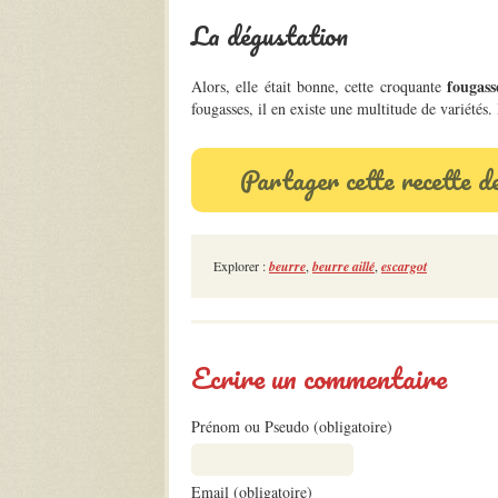
La dégustation
fougass
Alors, elle était bonne, cette croquante
fougasses, il en existe une multitude de variétés.
Partager cette recette d
Explorer :
beurre
,
beurre aillé
,
escargot
Ecrire un commentaire
Prénom ou Pseudo (obligatoire)
Email (obligatoire)