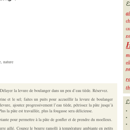
E
ai
ch
cu
go
H
mi
, nature
ol
p
r
t
Délayer la levure de boulanger dans un peu d’eau tiède. Réservez.
ine et le sel; faites un puits pour accueillir la levure de boulanger
L
levure, ajoutez progressivement l’eau tiède, pétrissez la pâte jusqu’à
lus la pâte est travaillée, plus la fougasse sera délicieuse.
iante pour permettre à la pâte de gonfler et de prendre du moelleux.
rre aillé. Coupez le beurre ramolli à température ambiante en petits