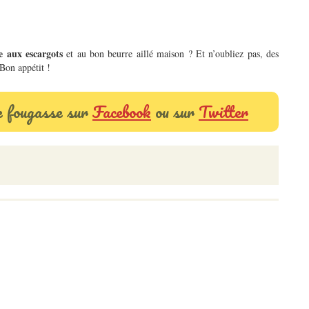
e aux escargots
et au bon beurre aillé maison ? Et n’oubliez pas, des
 Bon appétit !
e fougasse sur
Facebook
ou sur
Twitter