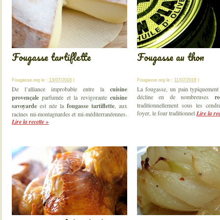
Fougasse tartiflette
Fougasse au thon
Fougasse.org
le :
13/07/2018
|
Fougasse.org
le :
11/07/2018
|
De l’alliance improbable entre la
cuisine
La fougasse, un pain typiquement 
décline en de nombreuses
re
provençale
parfumée et la revigorante
cuisine
traditionnellement sous les cend
savoyarde
est née la
fougasse tartiflette
, aux
foyer, le four traditionnel
Lire la re
racines mi-montagnardes et mi-méditerranéennes.
Lire la recette »