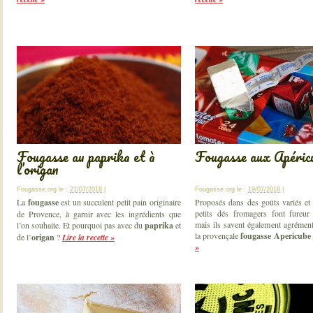
Fougasse au paprika et à
Fougasse aux Apéric
l’origan
Fougasse.org
le :
21/07/2018
|
Fougasse.org
le :
19/07/2018
|
La
fougasse
est un succulent petit pain originaire
Proposés dans des goûts variés et 
petits dés fromagers font fureur 
de Provence, à garnir avec les ingrédients que
mais ils savent également agrément
l’on souhaite. Et pourquoi pas avec du
paprika
et
la provençale
fougasse Apericube
de l’
origan
?
Lire la recette »
»