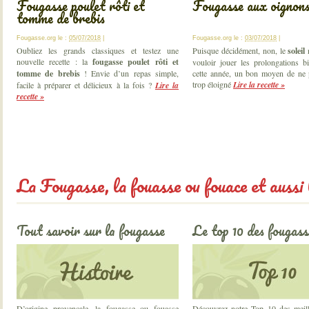
Fougasse poulet rôti et
Fougasse aux oignon
tomme de brebis
Fougasse.org
le :
05/07/2018
|
Fougasse.org
le :
03/07/2018
|
Oubliez les grands classiques et testez une
Puisque décidément, non, le
soleil
n
nouvelle recette : la
fougasse poulet rôti et
vouloir jouer les prolongations b
tomme de brebis
! Envie d’un repas simple,
cette année, un bon moyen de ne p
trop éloigné
Lire la recette »
facile à préparer et délicieux à la fois ?
Lire la
recette »
La Fougasse, la fouasse ou fouace et aussi l
Tout savoir sur la fougasse
Le top 10 des fougass
D’origine provençale, la fougasse ou fouasse
Découvrez notre Top 10 des meille