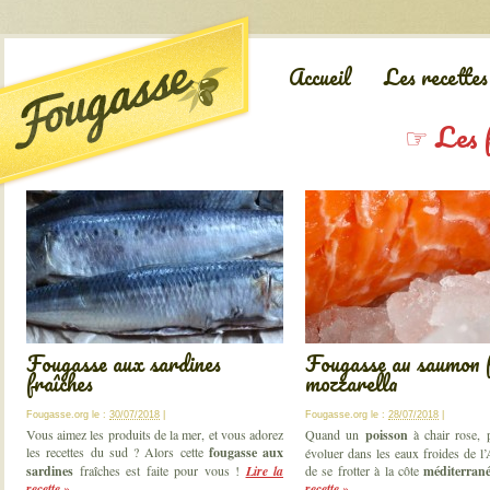
Accueil
Les recettes
☞ Les f
Fougasse aux sardines
Fougasse au saumon 
fraîches
mozzarella
Fougasse.org
le :
30/07/2018
|
Fougasse.org
le :
28/07/2018
|
Vous aimez les produits de la mer, et vous adorez
Quand un
poisson
à chair rose, 
les recettes du sud ? Alors cette
fougasse aux
évoluer dans les eaux froides de l’
sardines
fraîches est faite pour vous !
Lire la
de se frotter à la côte
méditerran
recette »
recette »